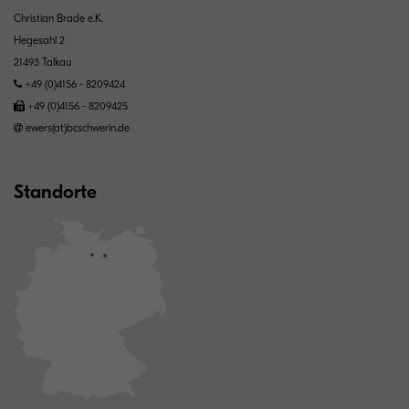
Christian Brade e.K.
Hegesahl 2
21493 Talkau
+49 (0)4156 - 8209424
+49 (0)4156 - 8209425
ewers(at)bcschwerin.de
Standorte