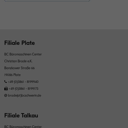
Filiale Plate
BC Büromaschinen Center
Christian Brade e.K.
Banzkower Straße 66
19086 Plate
+49 (0)3861 - 8199940
+49 (0)3861 - 8199173
brade(at)bcschwerin.de
Filiale Talkau
BC Büromaschinen Center