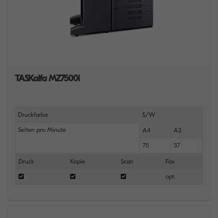
TASKalfa MZ7500i
Druckfarbe
S/W
Seiten pro Minute
A4
A3
75
37
Druck
Kopie
Scan
Fax
opt.