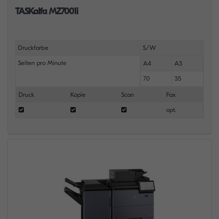
TASKalfa MZ7001i
Druckfarbe
S/W
Seiten pro Minute
A4
A3
70
35
Druck
Kopie
Scan
Fax
opt.