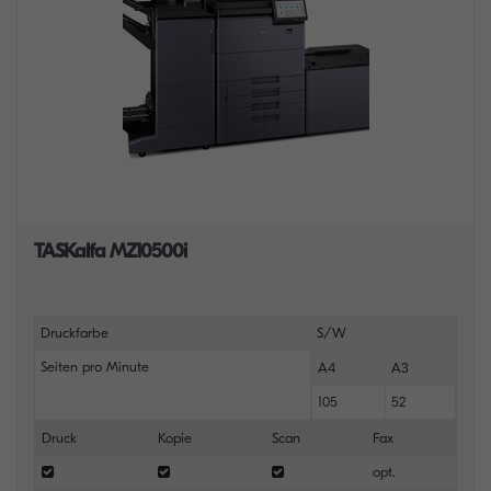
TASKalfa MZ10500i
Druckfarbe
S/W
Seiten pro Minute
A4
A3
105
52
Druck
Kopie
Scan
Fax
opt.