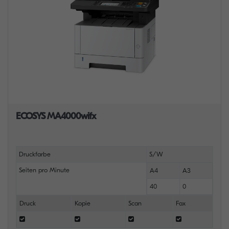
ECOSYS MA4000wifx
Druckfarbe
S/W
Seiten pro Minute
A4
A3
40
0
Druck
Kopie
Scan
Fax