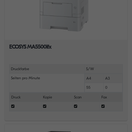
ECOSYS MA5500ifx
Druckfarbe
S/W
Seiten pro Minute
A4
A3
55
0
Druck
Kopie
Scan
Fax