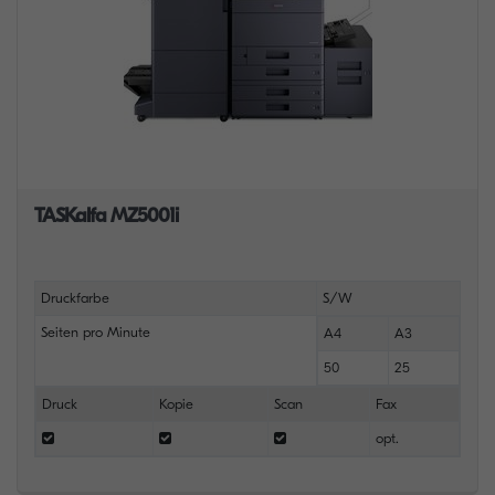
TASKalfa MZ5001i
Druckfarbe
S/W
Seiten pro Minute
A4
A3
50
25
Druck
Kopie
Scan
Fax
opt.