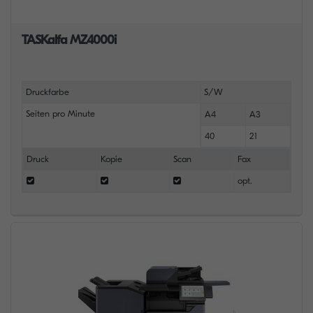
TASKalfa MZ4000i
Druckfarbe
S/W
Seiten pro Minute
A4
A3
40
21
Druck
Kopie
Scan
Fax
opt.