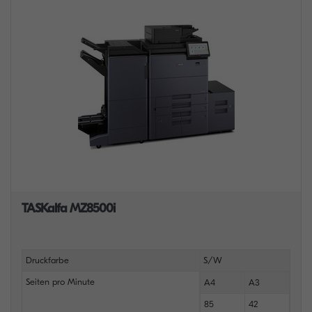
TASKalfa MZ8500i
Druckfarbe
S/W
Seiten pro Minute
A4
A3
85
42