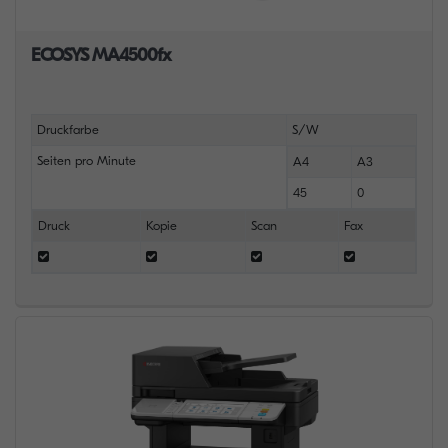
ECOSYS MA4500fx
Druckfarbe
S/W
Seiten pro Minute
A4
A3
45
0
Druck
Kopie
Scan
Fax