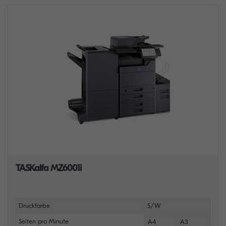
TASKalfa MZ6001i
Druckfarbe
S/W
Seiten pro Minute
A4
A3