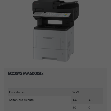
ECOSYS MA6000ifx
Druckfarbe
S/W
Seiten pro Minute
A4
A3
60
0