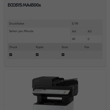
ECOSYS MA4500x
Druckfarbe
S/W
Seiten pro Minute
A4
A3
45
0
Druck
Kopie
Scan
Fax