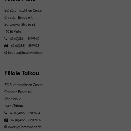
BC Büromaschinen Center
Christian Brade e.K.
Banzkower Straße 66
19086 Plate
+49 (0)3861 - 8199940
+49 (0)3861 - 8199173
brade(at)bcschwerin.de
Filiale Talkau
BC Büromaschinen Center
Christian Brade e.K.
Hegesahl 2
21493 Talkau
+49 (0)4156 - 8209424
+49 (0)4156 - 8209425
ewers(at)bcschwerin.de