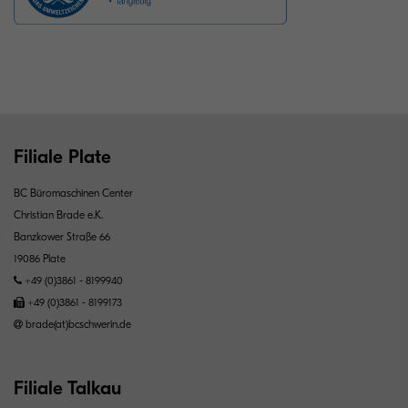
Filiale Plate
BC Büromaschinen Center
Christian Brade e.K.
Banzkower Straße 66
19086 Plate
+49 (0)3861 - 8199940
+49 (0)3861 - 8199173
brade(at)bcschwerin.de
Filiale Talkau