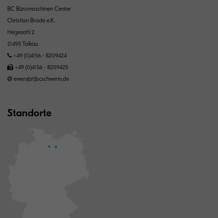
BC Büromaschinen Center
Christian Brade e.K.
Hegesahl 2
21493 Talkau
+49 (0)4156 - 8209424
+49 (0)4156 - 8209425
ewers(at)bcschwerin.de
Standorte